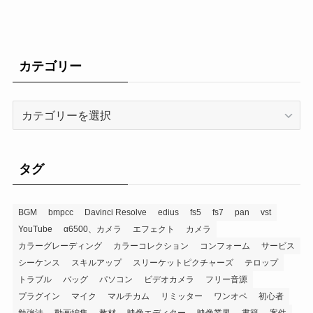
カテゴリー
タグ
BGM
bmpcc
Davinci Resolve
edius
fs5
fs7
pan
vst
YouTube
α6500、カメラ
エフェクト
カメラ
カラーグレーディング
カラーコレクション
コンフォーム
サービス
シーケンス
スキルアップ
スリーケットピクチャーズ
テロップ
トラブル
バッグ
パソコン
ビデオカメラ
フリー音源
プラグイン
マイク
マルチカム
リミッター
ワンオペ
初心者
勉強法
動画編集
教材
映像エディター
映像業界
書籍
案件