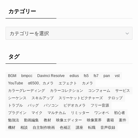
カテゴリー
タグ
BGM
bmpcc
Davinci Resolve
edius
fs5
fs7
pan
vst
YouTube
α6500、カメラ
エフェクト
カメラ
カラーグレーディング
カラーコレクション
コンフォーム
サービス
シーケンス
スキルアップ
スリーケットピクチャーズ
テロップ
トラブル
バッグ
パソコン
ビデオカメラ
フリー音源
プラグイン
マイク
マルチカム
リミッター
ワンオペ
初心者
勉強法
動画編集
教材
映像エディター
映像業界
書籍
案件
機材
相談
自主制作映画
色補正
講座
転職
音声収録