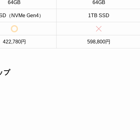
64GB
64GB
SSD（NVMe Gen4）
1TB SSD
422,780円
598,800円
ップ