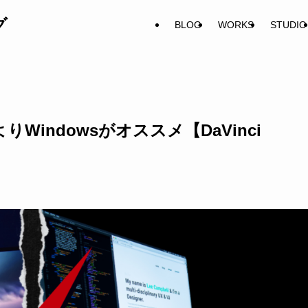
グ
BLOG
WORKS
STUDIO
Windowsがオススメ【DaVinci