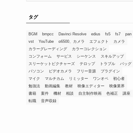
タグ
BGM
bmpcc
Davinci Resolve
edius
fs5
fs7
pan
vst
YouTube
α6500、カメラ
エフェクト
カメラ
カラーグレーディング
カラーコレクション
コンフォーム
サービス
シーケンス
スキルアップ
スリーケットピクチャーズ
テロップ
トラブル
バッグ
パソコン
ビデオカメラ
フリー音源
プラグイン
マイク
マルチカム
リミッター
ワンオペ
初心者
勉強法
動画編集
教材
映像エディター
映像業界
書籍
案件
機材
相談
自主制作映画
色補正
講座
転職
音声収録