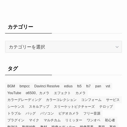
カテゴリー
タグ
BGM
bmpcc
Davinci Resolve
edius
fs5
fs7
pan
vst
YouTube
α6500、カメラ
エフェクト
カメラ
カラーグレーディング
カラーコレクション
コンフォーム
サービス
シーケンス
スキルアップ
スリーケットピクチャーズ
テロップ
トラブル
バッグ
パソコン
ビデオカメラ
フリー音源
プラグイン
マイク
マルチカム
リミッター
ワンオペ
初心者
勉強法
動画編集
教材
映像エディター
映像業界
書籍
案件