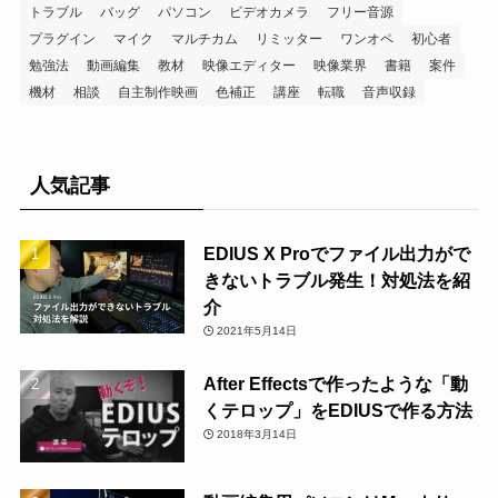
トラブル
バッグ
パソコン
ビデオカメラ
フリー音源
プラグイン
マイク
マルチカム
リミッター
ワンオペ
初心者
勉強法
動画編集
教材
映像エディター
映像業界
書籍
案件
機材
相談
自主制作映画
色補正
講座
転職
音声収録
人気記事
EDIUS X Proでファイル出力がで
きないトラブル発生！対処法を紹
介
2021年5月14日
After Effectsで作ったような「動
くテロップ」をEDIUSで作る方法
2018年3月14日