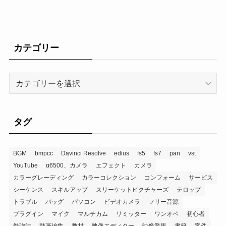
カテゴリー
タグ
BGM
bmpcc
Davinci Resolve
edius
fs5
fs7
pan
vst
YouTube
α6500、カメラ
エフェクト
カメラ
カラーグレーディング
カラーコレクション
コンフォーム
サービス
シーケンス
スキルアップ
スリーケットピクチャーズ
テロップ
トラブル
バッグ
パソコン
ビデオカメラ
フリー音源
プラグイン
マイク
マルチカム
リミッター
ワンオペ
初心者
勉強法
動画編集
教材
映像エディター
映像業界
書籍
案件